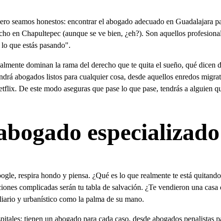
ero seamos honestos: encontrar el abogado adecuado en Guadalajara para
cho en Chapultepec (aunque se ve bien, ¿eh?). Son aquellos profesiona
r lo que estás pasando".
ealmente dominan la rama del derecho que te quita el sueño, qué dicen d
rá abogados listos para cualquier cosa, desde aquellos enredos migrato
tflix. De este modo aseguras que pase lo que pase, tendrás a alguien que
 abogado especializad
ogle, respira hondo y piensa. ¿Qué es lo que realmente te está quitando
aciones complicadas serán tu tabla de salvación. ¿Te vendieron una cas
liario y urbanístico como la palma de su mano.
ales: tienen un abogado para cada caso, desde abogados penalistas para