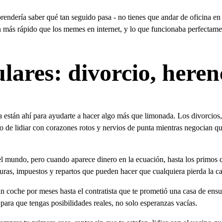
orprendería saber qué tan seguido pasa - no tienes que andar de oficina
n más rápido que los memes en internet, y lo que funcionaba perfectam
ulares: divorcio, here
 están ahí para ayudarte a hacer algo más que limonada. Los divorcios,
no de lidiar con corazones rotos y nervios de punta mientras negocian qu
 del mundo, pero cuando aparece dinero en la ecuación, hasta los primos 
turas, impuestos y repartos que pueden hacer que cualquiera pierda la c
in coche por meses hasta el contratista que te prometió una casa de ens
ara que tengas posibilidades reales, no solo esperanzas vacías.