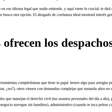
n ese idioma legal que nadie entiende, y aquí viene lo crucial: te dirá 
jor busca otra opción. El abogado de confianza ideal mostrará interés g
s ofrecen los despach
amientas completísimas que tiene tu papá: tienen algo para arreglar pr
ntar, ¿no?), otros vienen con demandas complejas que tomarán años en r
 que manejan el derecho civil (tus asuntos personales del día a día), p
negocio navegue sin hundirse), administrativo (cuando te toca pelear con