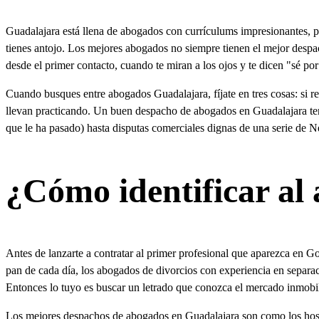
Guadalajara está llena de abogados con currículums impresionantes, p
tienes antojo. Los mejores abogados no siempre tienen el mejor despa
desde el primer contacto, cuando te miran a los ojos y te dicen "sé po
Cuando busques entre abogados Guadalajara, fíjate en tres cosas: si r
llevan practicando. Un buen despacho de abogados en Guadalajara tend
que le ha pasado) hasta disputas comerciales dignas de una serie de Ne
¿Cómo identificar al
Antes de lanzarte a contratar al primer profesional que aparezca en Go
pan de cada día, los abogados de divorcios con experiencia en separ
Entonces lo tuyo es buscar un letrado que conozca el mercado inmobi
Los mejores despachos de abogados en Guadalajara son como los hospit